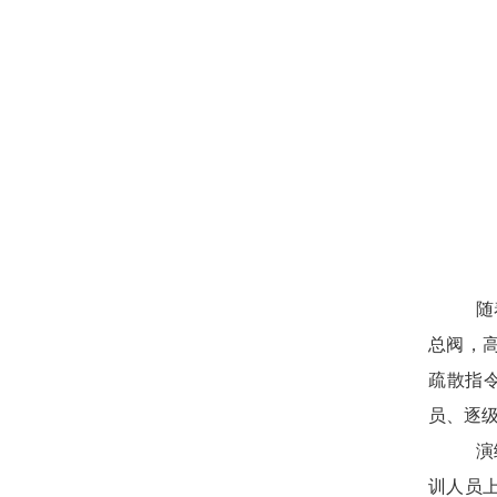
随
总阀，
疏散指
员、逐
演
训人员