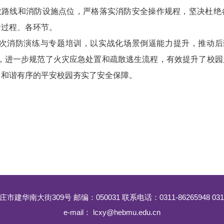
散路线和消防设施点位，严格落实消防安全操作规程，坚决杜绝
全过程、各环节。
次消防演练与专题培训，以实战化场景倒逼能力提升，推动后
变，进一步规范了火灾应急处置和疏散逃生流程，有效提升了校
、和谐有序的平安校园夯实了安全保障。
建华南大街309号 邮编：050031 联系电话：0311-86265948 0311-
e-mail： lcxy@hebmu.edu.cn