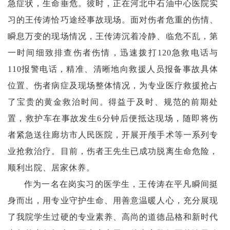
急症状，生命垂危。彼时，正在河北中石油中心医院实
习的王传涛恰巧途经事故现场。面对伤者危重的伤情、
瞬息万变的现场情况，王传涛沉着冷静、临危不乱，第
一时间细致排查伤者伤情，迅速拨打120急救电话与
110报警电话，精准、清晰地向救援人员报备事故具体
位置、伤者病症及现场整体情况，为专业医疗救援抢占
了宝贵的黄金救治时间。得益于及时、规范的前期处
置，救护车在事故发生6分钟后便抵达现场，随即将伤
者紧急送往廊坊市人民医院，开展开颅手术等一系列专
业抢救治疗。目前，伤者王先生已成功脱离生命危险，
顺利出院、居家休养。
作为一名在岗实习的医学生，王传涛在平凡瞬间挺
身而出，用专业守护生命、用善意温暖人心，充分展现
了我院学生过硬的专业素养、高尚的道德品格和新时代