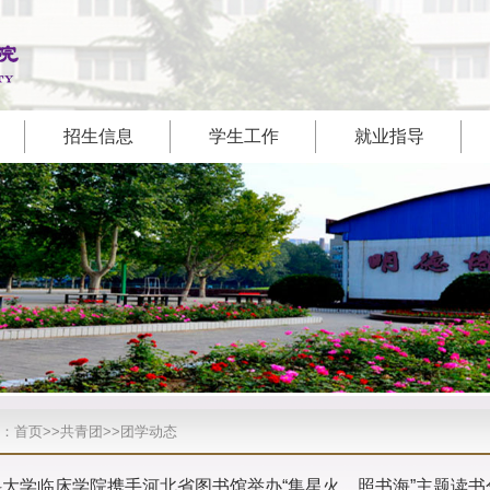
招生信息
学生工作
就业指导
：
首页
>>
共青团
>>
团学动态
大学临床学院携手河北省图书馆举办“集星火，照书海”主题读书分享